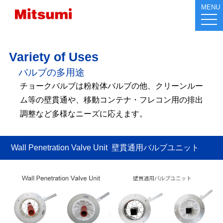
MENU
tog
nav
Variety of Uses
バルブの多用途
チョークバルブは粉粒体バルブの他、クリーンルー
ム等の壁貫通や、移動コンテナ・フレコン用の排出
調整など多様なニーズに応えます。
Wall Penetration Valve Unit 壁貫通用バルブユニット